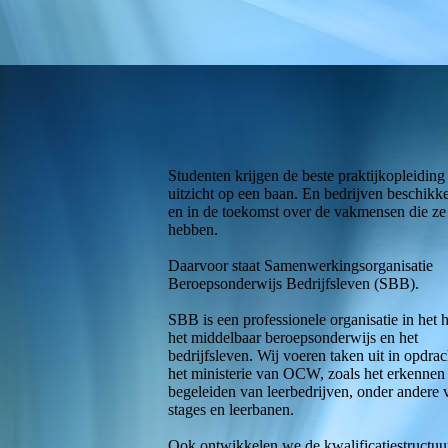
SBB-Erkend-leerbedrijf-logo
Studenten krijgen de beste praktijkopleiding
uitzicht op een baan. En bedrijven beschikk
en in de toekomst over de vakmensen die ze
hebben.
Daarvoor staat Samenwerkingsorganisatie
Beroepsonderwijs Bedrijfsleven (SBB).
SBB is een professionele organisatie in het 
het middelbaar beroepsonderwijs en het
bedrijfsleven. Wij voeren taken uit in opdra
het ministerie van OCW, zoals het erkennen
begeleiden van leerbedrijven, onder andere 
stages en leerbanen.
Ook ontwikkelen we de kwalificatiestructuu