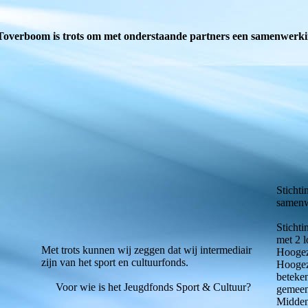
 Toverboom is trots om met onderstaande partners een samenwerki
LOGO
Sticht
samenw
banner-sportcultuurfonds
Stichti
met 2 l
Met trots kunnen wij zeggen dat wij intermediair
Hoogez
zijn van het sport en cultuurfonds.
Hoogez
beteken
Voor wie is het Jeugdfonds Sport & Cultuur?
gemeen
Midden