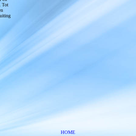
. Tot
en
uiting
HOME