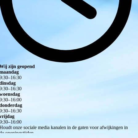
Wij zijn geopend
maandag
9
:
30
–
16
:
30
dinsdag
9
:
30
–
16
:
30
woensdag
9
:
30
–
16
:
00
donderdag
9
:
30
–
16
:
30
vrijdag
9
:
30
–
16
:
00
Houdt onze sociale media kanalen in de gaten voor afwijkingen in
de openingstijden.