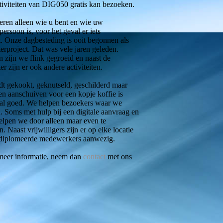
tiviteiten van DIG050 gratis kan bezoeken.
eren alleen wie u bent en wie uw
persoon is, voor het geval er iets
. Onze dagbesteding is ooit begonnen als
rproject. Dat was vele jaren geleden.
n zijn we flink gegroeid en naast de
r zijn er ook andere activiteiten.
t gekookt, geknutseld, geschilderd maar
n aanschuiven voor een kopje koffie is
al goed. We helpen bezoekers waar we
 Soms met hulp bij een digitale aanvraag en
elpen we door alleen maar even te
en. Naast vrijwilligers zijn er op elke locatie
diplomeerde medewerkers aanwezig.
 meer informatie, neem dan
contact
met ons