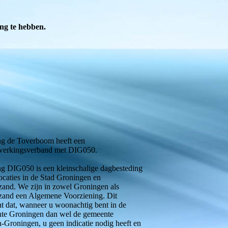
ng te hebben.
-DIG050
ing de Toverboom heeft een
erkingsverband met DIG050.
ng DIG050 is een kleinschalige dagbesteding
ocaties in de Stad Groningen en
and. We zijn in zowel Groningen als
and een Algemene Voorziening. Dit
t dat, wanneer u woonachtig bent in de
te Groningen dan wel de gemeente
-Groningen, u geen indicatie nodig heeft en