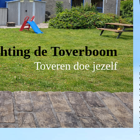
chting de Toverboom
Toveren doe jezelf