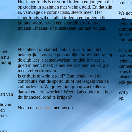
Het Jeugdfonds is er voor kinderen en jongeren die
u de ac
opgroeien in gezinnen met weinig geld. En dat zijn
er, vanwege de coronacrisis, steeds meer. Het
We not
Jeugdfonds wil dat alle kinderen en jongeren lid
contact
kunnen worden van een sportclub, of dans-,
gebeurt
muziek-, theater- of kunstlessen kunnen volgen.
compute
Intusse
compute
Niet alleen omdat het leuk is, maar omdat het
Er word
 met
belangrijk is voor de persoonlijke ontwikkeling. Op
ook eve
en nu
de club leer je samenwerken, ontdek je waar je
helema
 nodig
goed in bent, maak je nieuwe vrienden en krijg je
kunnen.
meer zelfvertrouwen.
soms h
Is er thuis te weinig geld? Dan betalen wij de
luister
contributie van de sportclub of het lesgeld van de
ook ge
cultuurlessen. Wil jouw kind graag voetballer of
danser etc. etc. worden? Weet jij als ouder niet hoe
Wil je
hart van
dit financieel rond te krijgen?
op.
cht van
Neem dan
contact
met ons op.
 en
voor
r en